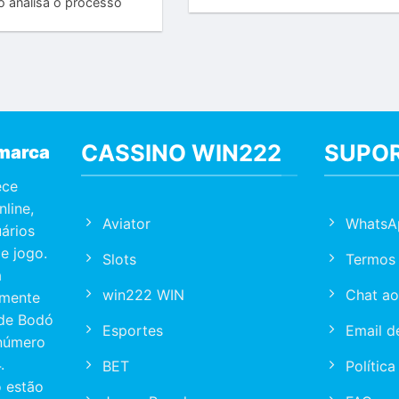
o analisa o processo
CASSINO WIN222
SUPO
marca
ece
line,
Aviator
WhatsA
ários
e jogo.
Slots
Termos
a
win222 WIN
Chat ao
lmente
 de Bodó
Esportes
Email d
 número
.
BET
Polític
 estão