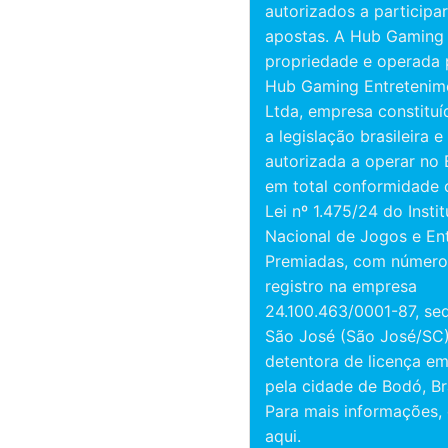
autorizados a participa
apostas. A Hub Gaming 
propriedade e operada 
Hub Gaming Entretenim
Ltda, empresa constituí
a legislação brasileira e
autorizada a operar no B
em total conformidade
Lei nº 1.475/24 do Insti
Nacional de Jogos e En
Premiadas, com número
registro na empresa
24.100.463/0001-87, se
São José (São José/SC)
detentora de licença em
pela cidade de Bodó, Bra
Para mais informações, 
aqui.