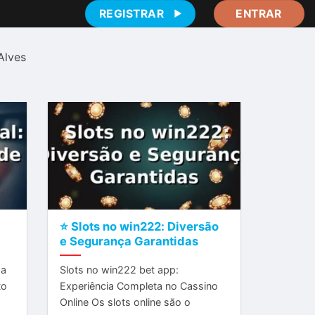
REGISTRAR
ENTRAR
Alves
⭐ Slots no win222: Diversão
e Segurança Garantidas
ma
Slots no win222 bet app:
to
Experiência Completa no Cassino
Online Os slots online são o