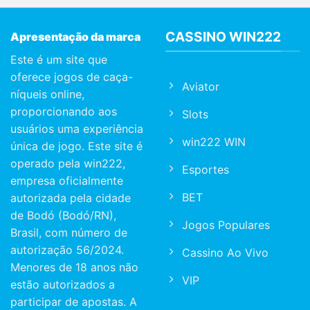
CASSINO WIN222
Apresentação da marca
Este é um site que
oferece jogos de caça-
Aviator
níqueis online,
proporcionando aos
Slots
usuários uma experiência
win222 WIN
única de jogo. Este site é
operado pela win222,
Esportes
empresa oficialmente
BET
autorizada pela cidade
de Bodó (Bodó/RN),
Jogos Populares
Brasil, com número de
autorização 56/2024.
Cassino Ao Vivo
Menores de 18 anos não
VIP
estão autorizados a
participar de apostas. A