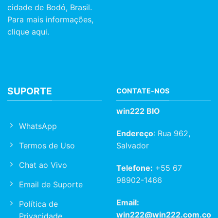
cidade de Bodó, Brasil.
Para mais informações,
clique aqui.
SUPORTE
CONTATE-NOS
win222 BIO
WhatsApp
Endereço
: Rua 962,
Termos de Uso
Salvador
Chat ao Vivo
Telefone:
+55 67
98902-1466
Email de Suporte
Email:
Política de
win222@win222.com.co
Privacidade