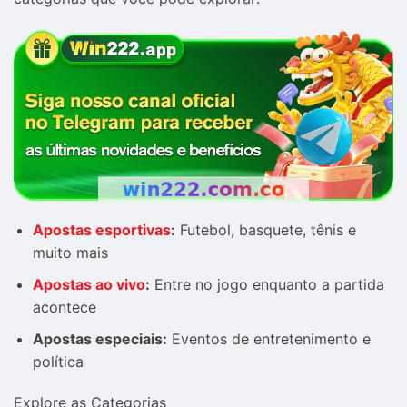
Apostas esportivas
:
Futebol, basquete, tênis e
muito mais
Apostas ao vivo
:
Entre no jogo enquanto a partida
acontece
Apostas especiais:
Eventos de entretenimento e
política
Explore as Categorias