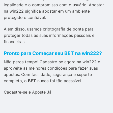
legalidade e o compromisso com o usuário. Apostar
na win222 significa apostar em um ambiente
protegido e confiável.
Além disso, usamos criptografia de ponta para
proteger todas as suas informações pessoais e
financeiras.
Pronto para Começar seu BET na win222?
Não perca tempo! Cadastre-se agora na win222 e
aproveite as melhores condições para fazer suas
apostas. Com facilidade, segurança e suporte
completo, o
BET
nunca foi tão acessível.
Cadastre-se e Aposte Já