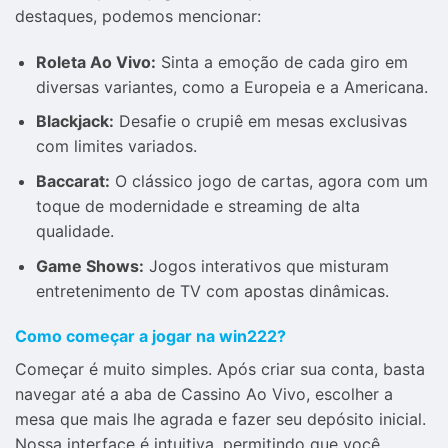
destaques, podemos mencionar:
Roleta Ao Vivo:
Sinta a emoção de cada giro em
diversas variantes, como a Europeia e a Americana.
Blackjack:
Desafie o crupiê em mesas exclusivas
com limites variados.
Baccarat:
O clássico jogo de cartas, agora com um
toque de modernidade e streaming de alta
qualidade.
Game Shows:
Jogos interativos que misturam
entretenimento de TV com apostas dinâmicas.
Como começar a jogar na win222?
Começar é muito simples. Após criar sua conta, basta
navegar até a aba de Cassino Ao Vivo, escolher a
mesa que mais lhe agrada e fazer seu depósito inicial.
Nossa interface é intuitiva, permitindo que você