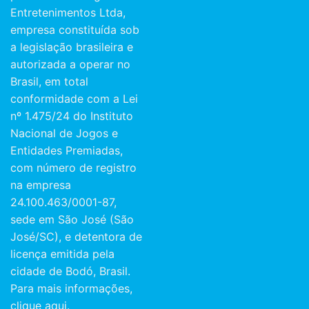
Entretenimentos Ltda,
empresa constituída sob
a legislação brasileira e
autorizada a operar no
Brasil, em total
conformidade com a Lei
nº 1.475/24 do Instituto
Nacional de Jogos e
Entidades Premiadas,
com número de registro
na empresa
24.100.463/0001-87,
sede em São José (São
José/SC), e detentora de
licença emitida pela
cidade de Bodó, Brasil.
Para mais informações,
clique aqui.