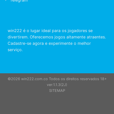
win222 é o lugar ideal para os jogadores se
divertirem. Oferecemos jogos altamente atraentes.
Cadastre-se agora e experimente o melhor
serviço.
©2026 win222.com.co Todos os direitos reservados 18+
ver:1.1.3(2J)
SITEMAP