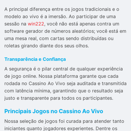
A principal diferença entre os jogos tradicionais e o
modelo ao vivo é a imersão. Ao participar de uma
sessão na
win222
, você não está apenas contra um
software gerador de números aleatórios; você está em
uma mesa real, com cartas sendo distribuídas ou
roletas girando diante dos seus olhos.
Transparência e Confiança
A segurança é o pilar central de qualquer experiência
de jogo online. Nossa plataforma garante que cada
rodada no Cassino Ao Vivo seja auditada e transmitida
com latência mínima, garantindo que o resultado seja
justo e transparente para todos os participantes.
Principais Jogos no Cassino Ao Vivo
Nossa seleção de jogos foi curada para atender tanto
iniciantes quanto jogadores experientes. Dentre os