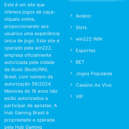
Este é um site que
oferece jogos de caça-
Aviator
níqueis online,
proporcionando aos
Slots
usuários uma experiência
win222 WIN
única de jogo. Este site é
operado pela win222,
Esportes
empresa oficialmente
BET
autorizada pela cidade
de Bodó (Bodó/RN),
Jogos Populares
Brasil, com número de
autorização 56/2024.
Cassino Ao Vivo
Menores de 18 anos não
VIP
estão autorizados a
participar de apostas. A
Hub Gaming Brasil é
propriedade e operada
pela Hub Gaming