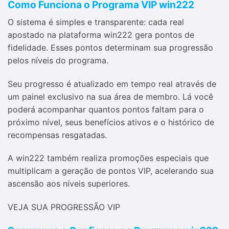
Como Funciona o Programa VIP win222
O sistema é simples e transparente: cada real
apostado na plataforma win222 gera pontos de
fidelidade. Esses pontos determinam sua progressão
pelos níveis do programa.
Seu progresso é atualizado em tempo real através de
um painel exclusivo na sua área de membro. Lá você
poderá acompanhar quantos pontos faltam para o
próximo nível, seus benefícios ativos e o histórico de
recompensas resgatadas.
A win222 também realiza promoções especiais que
multiplicam a geração de pontos VIP, acelerando sua
ascensão aos níveis superiores.
VEJA SUA PROGRESSÃO VIP