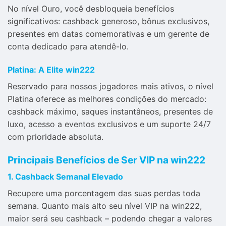
No nível Ouro, você desbloqueia benefícios
significativos: cashback generoso, bônus exclusivos,
presentes em datas comemorativas e um gerente de
conta dedicado para atendê-lo.
Platina: A Elite win222
Reservado para nossos jogadores mais ativos, o nível
Platina oferece as melhores condições do mercado:
cashback máximo, saques instantâneos, presentes de
luxo, acesso a eventos exclusivos e um suporte 24/7
com prioridade absoluta.
Principais Benefícios de Ser VIP na win222
1. Cashback Semanal Elevado
Recupere uma porcentagem das suas perdas toda
semana. Quanto mais alto seu nível VIP na win222,
maior será seu cashback – podendo chegar a valores