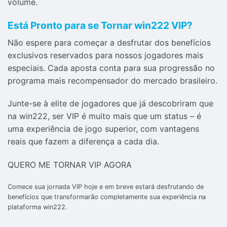
volume.
Está Pronto para se Tornar win222 VIP?
Não espere para começar a desfrutar dos benefícios
exclusivos reservados para nossos jogadores mais
especiais. Cada aposta conta para sua progressão no
programa mais recompensador do mercado brasileiro.
Junte-se à elite de jogadores que já descobriram que
na win222, ser VIP é muito mais que um status – é
uma experiência de jogo superior, com vantagens
reais que fazem a diferença a cada dia.
QUERO ME TORNAR VIP AGORA
Comece sua jornada VIP hoje e em breve estará desfrutando de
benefícios que transformarão completamente sua experiência na
plataforma win222.