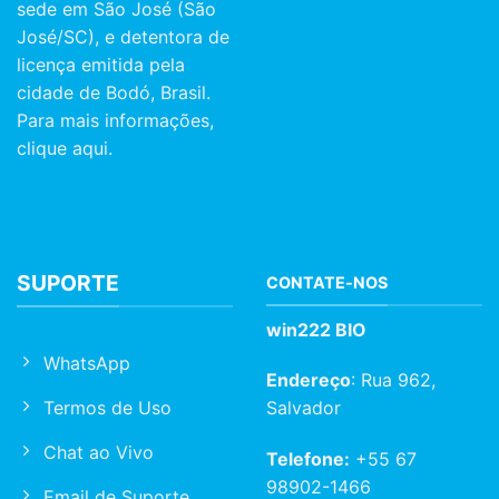
sede em São José (São
José/SC), e detentora de
licença emitida pela
cidade de Bodó, Brasil.
Para mais informações,
clique aqui.
SUPORTE
CONTATE-NOS
win222 BIO
WhatsApp
Endereço
: Rua 962,
Termos de Uso
Salvador
Chat ao Vivo
Telefone:
+55 67
98902-1466
Email de Suporte