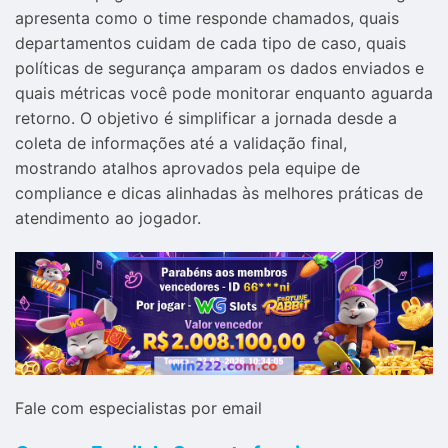
apresenta como o time responde chamados, quais
departamentos cuidam de cada tipo de caso, quais
políticas de segurança amparam os dados enviados e
quais métricas você pode monitorar enquanto aguarda
retorno. O objetivo é simplificar a jornada desde a
coleta de informações até a validação final,
mostrando atalhos aprovados pela equipe de
compliance e dicas alinhadas às melhores práticas de
atendimento ao jogador.
Fale com especialistas por email