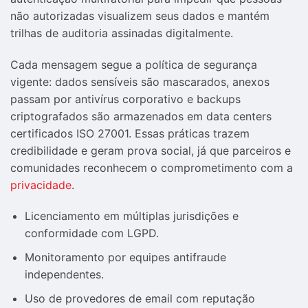
não autorizadas visualizem seus dados e mantém
trilhas de auditoria assinadas digitalmente.
Cada mensagem segue a política de segurança
vigente: dados sensíveis são mascarados, anexos
passam por antivírus corporativo e backups
criptografados são armazenados em data centers
certificados ISO 27001. Essas práticas trazem
credibilidade e geram prova social, já que parceiros e
comunidades reconhecem o comprometimento com a
privacidade
.
Licenciamento em múltiplas jurisdições e
conformidade com LGPD.
Monitoramento por equipes antifraude
independentes.
Uso de provedores de email com reputação