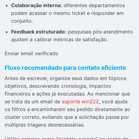
Colaboração interna:
diferentes departamentos
podem acessar o mesmo ticket e responder em
conjunto.
Feedback estruturado:
pesquisas pós-atendimento
ajudam a calibrar métricas de satisfação.
Enviar email verificado
Fluxo recomendado para contato eficiente
Antes de escrever, organize seus dados em tópicos
objetivos, descrevendo cronologia, impactos
financeiros e ações já executadas. Ao mencionar que
se trata de um email de
suporte win222
, você ajuda
os filtros a encaminharem seu pedido diretamente ao
cluster correto, evitando que a solicitação passe por
múltiplas triagens desnecessárias.
Utilize campos como “contato suporte” no corpo do