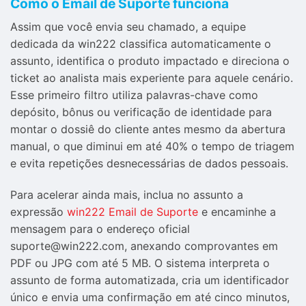
Como o Email de Suporte funciona
Assim que você envia seu chamado, a equipe
dedicada da win222 classifica automaticamente o
assunto, identifica o produto impactado e direciona o
ticket ao analista mais experiente para aquele cenário.
Esse primeiro filtro utiliza palavras-chave como
depósito, bônus ou verificação de identidade para
montar o dossiê do cliente antes mesmo da abertura
manual, o que diminui em até 40% o tempo de triagem
e evita repetições desnecessárias de dados pessoais.
Para acelerar ainda mais, inclua no assunto a
expressão
win222 Email de Suporte
e encaminhe a
mensagem para o endereço oficial
suporte@win222.com
, anexando comprovantes em
PDF ou JPG com até 5 MB. O sistema interpreta o
assunto de forma automatizada, cria um identificador
único e envia uma confirmação em até cinco minutos,