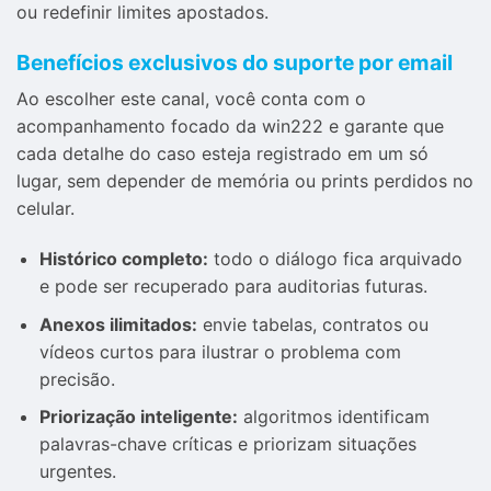
ou redefinir limites apostados.
Benefícios exclusivos do suporte por email
Ao escolher este canal, você conta com o
acompanhamento focado da win222 e garante que
cada detalhe do caso esteja registrado em um só
lugar, sem depender de memória ou prints perdidos no
celular.
Histórico completo:
todo o diálogo fica arquivado
e pode ser recuperado para auditorias futuras.
Anexos ilimitados:
envie tabelas, contratos ou
vídeos curtos para ilustrar o problema com
precisão.
Priorização inteligente:
algoritmos identificam
palavras-chave críticas e priorizam situações
urgentes.