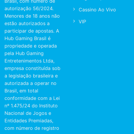
Brasil, com número de
Seus
Jogos
autorização 56/2024.
Dados
Cassino Ao Vivo
e
Menores de 18 anos não
Guia
VIP
estão autorizados a
Completo
participar de apostas. A
Hub Gaming Brasil é
propriedade e operada
pela Hub Gaming
Entretenimentos Ltda,
empresa constituída sob
a legislação brasileira e
autorizada a operar no
Brasil, em total
conformidade com a Lei
nº 1.475/24 do Instituto
Nacional de Jogos e
Entidades Premiadas,
com número de registro