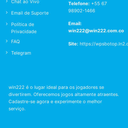
Chat ao Vivo
Telefone:
+55 67
98902-1466
Email de Suporte
Email:
Política de
win222@win222.com.co
Privacidade
FAQ
Site:
https://wpsbotop.ln2.
Telegram
win222 é o lugar ideal para os jogadores se
divertirem. Oferecemos jogos altamente atraentes.
Cadastre-se agora e experimente o melhor
serviço.