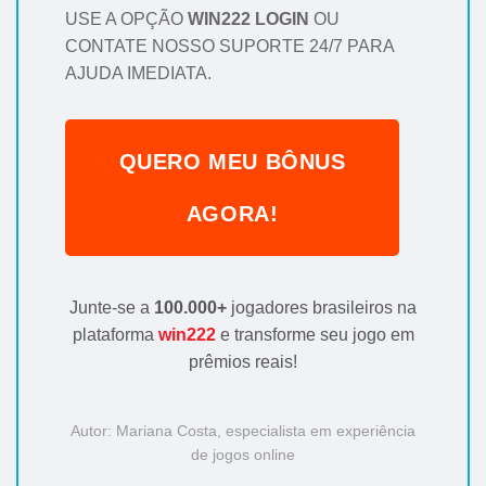
USE A OPÇÃO
WIN222 LOGIN
OU
CONTATE NOSSO SUPORTE 24/7 PARA
AJUDA IMEDIATA.
QUERO MEU BÔNUS
AGORA!
Junte-se a
100.000+
jogadores brasileiros na
plataforma
win222
e transforme seu jogo em
prêmios reais!
Autor: Mariana Costa, especialista em experiência
de jogos online