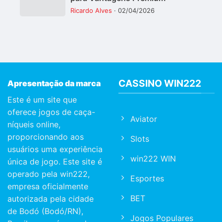
Suporte
VIP:
Ricardo Alves
·
02/04/2026
e
Seu
Atendimento
Guia
win222
win222 – BET: Guia Completo para
Exclusivo
–
Apostar com Segurança
para
BET:
Ricardo Alves
·
02/04/2026
Vantagens
Guia
Premium
Completo
win222
win222 – win222 WIN: A Melhor
CASSINO WIN222
Apresentação da marca
para
–
Experiência de Jogo
Este é um site que
Apostar
win222
Ricardo Alves
·
02/04/2026
oferece jogos de caça-
com
WIN:
Aviator
níqueis online,
Segurança
A
win222
win222 – Política de Privacidade:
proporcionando aos
Slots
Melhor
–
Entenda Como Protegemos Seus
usuários uma experiência
Experiência
Política
Dados
win222 WIN
única de jogo. Este site é
de
de
Ricardo Alves
·
02/04/2026
operado pela win222,
Jogo
Privacidade:
Esportes
empresa oficialmente
Entenda
win222
win222 – Slots: Jogos e Guia
BET
autorizada pela cidade
Como
–
Completo
de Bodó (Bodó/RN),
Protegemos
Slots:
Jogos Populares
Ricardo Alves
·
02/04/2026