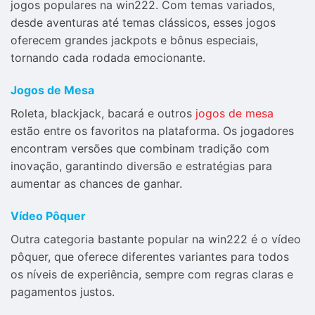
jogos populares na win222. Com temas variados,
desde aventuras até temas clássicos, esses jogos
oferecem grandes jackpots e bônus especiais,
tornando cada rodada emocionante.
Jogos de Mesa
Roleta, blackjack, bacará e outros
jogos de mesa
estão entre os favoritos na plataforma. Os jogadores
encontram versões que combinam tradição com
inovação, garantindo diversão e estratégias para
aumentar as chances de ganhar.
Vídeo Pôquer
Outra categoria bastante popular na win222 é o vídeo
pôquer, que oferece diferentes variantes para todos
os níveis de experiência, sempre com regras claras e
pagamentos justos.