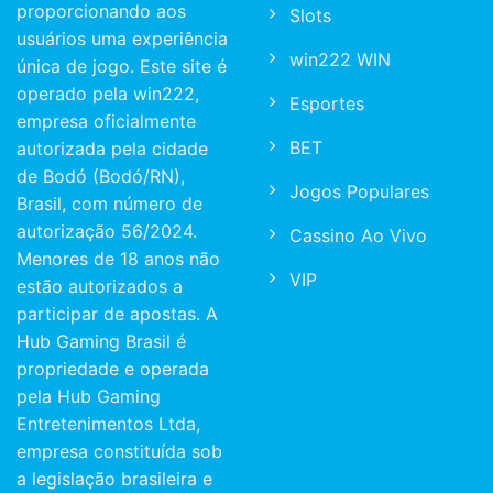
proporcionando aos
Slots
usuários uma experiência
win222 WIN
única de jogo. Este site é
operado pela win222,
Esportes
empresa oficialmente
BET
autorizada pela cidade
de Bodó (Bodó/RN),
Jogos Populares
Brasil, com número de
autorização 56/2024.
Cassino Ao Vivo
Menores de 18 anos não
VIP
estão autorizados a
participar de apostas. A
Hub Gaming Brasil é
propriedade e operada
pela Hub Gaming
Entretenimentos Ltda,
empresa constituída sob
a legislação brasileira e