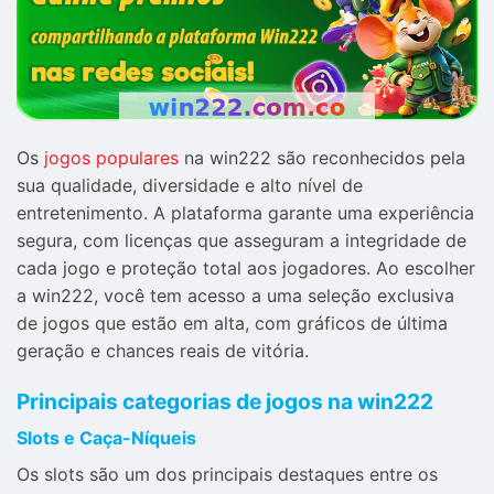
Os
jogos populares
na win222 são reconhecidos pela
sua qualidade, diversidade e alto nível de
entretenimento. A plataforma garante uma experiência
segura, com licenças que asseguram a integridade de
cada jogo e proteção total aos jogadores. Ao escolher
a win222, você tem acesso a uma seleção exclusiva
de jogos que estão em alta, com gráficos de última
geração e chances reais de vitória.
Principais categorias de jogos na win222
Slots e Caça-Níqueis
Os slots são um dos principais destaques entre os