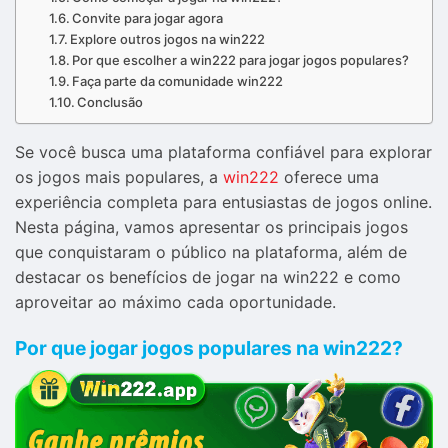
Convite para jogar agora
Explore outros jogos na win222
Por que escolher a win222 para jogar jogos populares?
Faça parte da comunidade win222
Conclusão
Se você busca uma plataforma confiável para explorar
os jogos mais populares, a
win222
oferece uma
experiência completa para entusiastas de jogos online.
Nesta página, vamos apresentar os principais jogos
que conquistaram o público na plataforma, além de
destacar os benefícios de jogar na win222 e como
aproveitar ao máximo cada oportunidade.
Por que jogar jogos populares na win222?