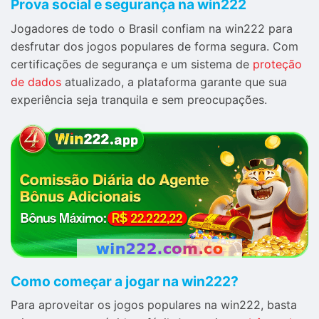
Prova social e segurança na win222
Jogadores de todo o Brasil confiam na win222 para
desfrutar dos jogos populares de forma segura. Com
certificações de segurança e um sistema de
proteção
de dados
atualizado, a plataforma garante que sua
experiência seja tranquila e sem preocupações.
Como começar a jogar na win222?
Para aproveitar os jogos populares na win222, basta